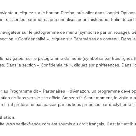
vigateur, cliquez sur le bouton Firefox, puis aller dans l’onglet Options.
: utiliser les paramètres personnalisés pour l’historique. Enfin décoch
 navigateur sur le pictogramme de menu (symbolisé par un rouage). Sé
section « Confidentialité », cliquez sur Paramètres de contenu. Dans l
du navigateur sur le pictogramme de menu (symbolisé par trois lignes 
s. Dans la section « Confidentialité », cliquez sur préférences. Dans l’
ciper au Programme dit « Partenaires » d’Amazon, un programme dévelop
ion de liens vers le site officiel Amazon.fr. A tout moment, le visiteur
fr s’il préfère ne pas passer par les liens proposés par dactylhome.fr.
idiction.
u site www.netflexfrance.com est soumis au droit français. Il est fait attrib