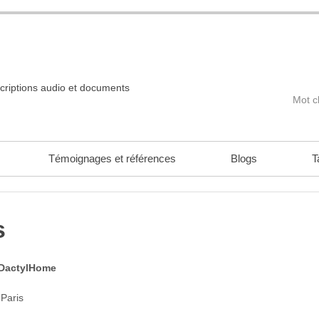
scriptions audio et documents
Témoignages et références
Blogs
T
s
 DactylHome
Paris