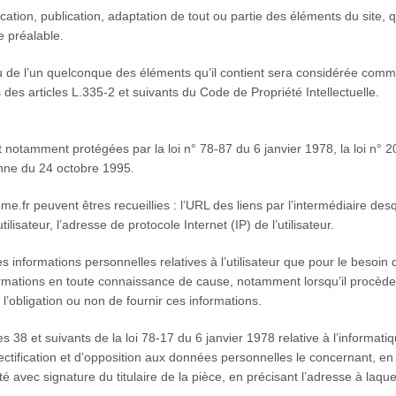
cation, publication, adaptation de tout ou partie des éléments du site,
te préalable.
ou de l’un quelconque des éléments qu’il contient sera considérée comm
es articles L.335-2 et suivants du Code de Propriété Intellectuelle.
notamment protégées par la loi n° 78-87 du 6 janvier 1978, la loi n° 20
nne du 24 octobre 1995.
home.fr peuvent êtres recueillies : l’URL des liens par l’intermédiaire desq
ilisateur, l’adresse de protocole Internet (IP) de l’utilisateur.
es informations personnelles relatives à l’utilisateur que pour le besoin
nformations en toute connaissance de cause, notamment lorsqu’il procède p
r l’obligation ou non de fournir ces informations.
38 et suivants de la loi 78-17 du 6 janvier 1978 relative à l’informatique
 rectification et d’opposition aux données personnelles le concernant, e
é avec signature du titulaire de la pièce, en précisant l’adresse à laque