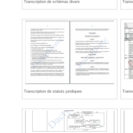
Transcription de schémas divers
Transc
Transcription de statuts juridiques
Transc