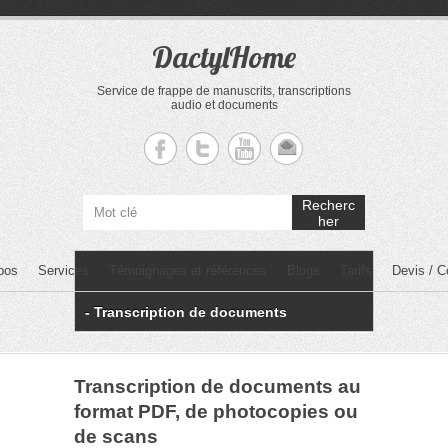
DactylHome
Service de frappe de manuscrits, transcriptions
audio et documents
Recherc
her
PRIMARY MENU
Skip to primary content
pos
Services
Témoignages et références
Blogs
Tarifs
Devis / C
- Transcription de documents
Transcription de documents au
format PDF, de photocopies ou
de scans