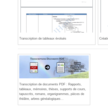
Transcription de tableaux évolués
Créati
Transcription de documents PDF : Rapports,
tableaux, mémoires, thèses, supports de cours,
tapuscrits, romans, organigrammes, pièces de
théâtre, arbres généalogiques…