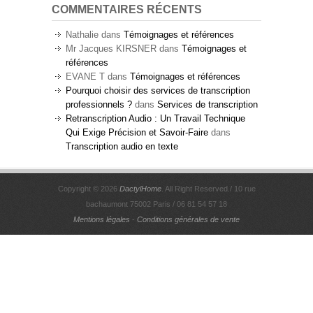
COMMENTAIRES RÉCENTS
Nathalie
dans
Témoignages et références
Mr Jacques KIRSNER
dans
Témoignages et
références
EVANE T
dans
Témoignages et références
Pourquoi choisir des services de transcription
professionnels ?
dans
Services de transcription
Retranscription Audio : Un Travail Technique
Qui Exige Précision et Savoir-Faire
dans
Transcription audio en texte
Copyright © 2026
DactylHome
. All Right Reserved./ 10 rue
bachaumont 75002 Paris / 06 81 54 57 18
Mentions légales
-
Conditions générales de vente