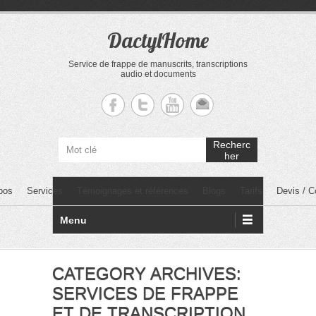
DactylHome
Service de frappe de manuscrits, transcriptions
audio et documents
Recherc
her
PRIMARY MENU
Skip to primary content
pos
Services
Témoignages et références
Blogs
Tarifs
Devis / C
Menu
CATEGORY ARCHIVES:
SERVICES DE FRAPPE
ET DE TRANSCRIPTION