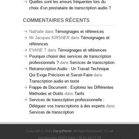
Quelles sont les erreurs fréquentes lors du
choix d’un prestataire de transcription audio ?
COMMENTAIRES RÉCENTS
Nathalie
dans
Témoignages et références
Mr Jacques KIRSNER
dans
Témoignages et
références
EVANE T
dans
Témoignages et références
Pourquoi choisir des services de transcription
professionnels ?
dans
Services de transcription
Retranscription Audio : Un Travail Technique
Qui Exige Précision et Savoir-Faire
dans
Transcription audio en texte
Frappe de Document : Explorez les Différentes
Méthodes et Outils
dans
Tarifs
Services de transcription professionnelle :
Déléguez vos transcriptions à des experts
dans
Services de transcription
Copyright © 2026
DactylHome
. All Right Reserved./ 10 rue
bachaumont 75002 Paris / 06 81 54 57 18