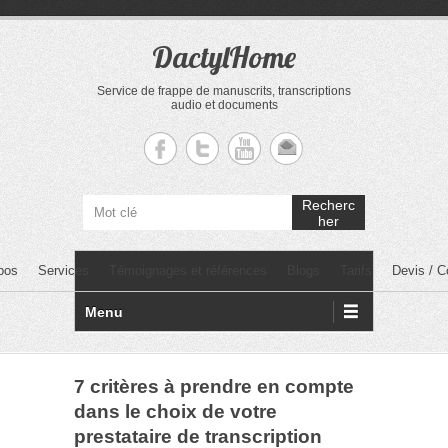
DactylHome
Service de frappe de manuscrits, transcriptions
audio et documents
Recherc
her
PRIMARY MENU
Skip to primary content
pos
Services
Témoignages et références
Blogs
Tarifs
Devis / C
Menu
7 critères à prendre en compte
dans le choix de votre
prestataire de transcription