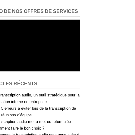
O DE NOS OFFRES DE SERVICES
ICLES RÉCENTS
transcription audio, un outil stratégique pour la
mation interne en entreprise
 5 erreurs à éviter lors de la transcription de
 réunions d’équipe
nscription audio mot à mot ou reformulée :
ment faire le bon choix ?
ment la transcription audio peut vous aider à