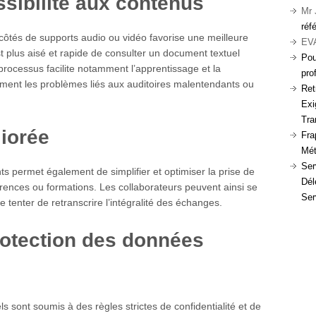
sibilité aux contenus
Mr
réf
x côtés de supports audio ou vidéo favorise une meilleure
EV
est plus aisé et rapide de consulter un document textuel
Pou
rocessus facilite notamment l’apprentissage et la
pro
ement les problèmes liés aux auditoires malentendants ou
Ret
Exi
Tra
liorée
Fra
Mét
Ser
s permet également de simplifier et optimiser la prise de
Dél
rences ou formations. Les collaborateurs peuvent ainsi se
Ser
e tenter de retranscrire l’intégralité des échanges.
protection des données
ls sont soumis à des règles strictes de confidentialité et de