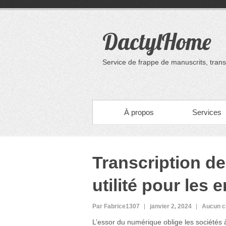
DactylHome
Service de frappe de manuscrits, tran
Skip to primary content
PRIMARY MENU
À propos
Services
Transcription d
utilité pour les 
Par Fabrice1307
janvier 2, 2024
Aucun c
L’essor du numérique oblige les sociétés à