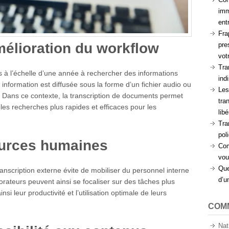
imm
ent
Fra
mélioration du workflow
pre
vot
Tra
 l’échelle d’une année à rechercher des informations
ind
 information est diffusée sous la forme d’un fichier audio ou
Les
. Dans ce contexte, la transcription de documents permet
tra
t les recherches plus rapides et efficaces pour les
lib
Tra
pol
urces humaines
Com
vou
Que
transcription externe évite de mobiliser du personnel interne
d’u
orateurs peuvent ainsi se focaliser sur des tâches plus
nsi leur productivité et l’utilisation optimale de leurs
COM
Nat